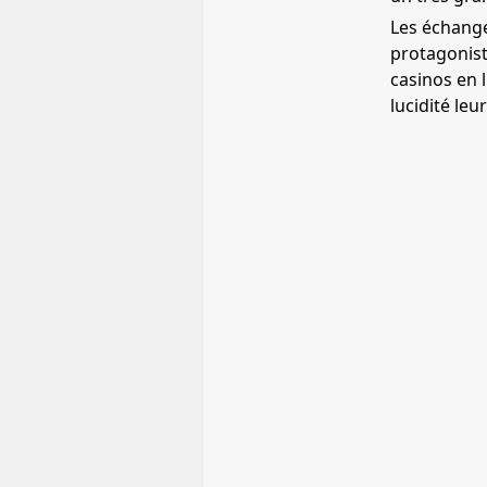
Les échange
protagonist
casinos en l
lucidité leu