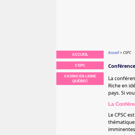
Accueil
CSPC
ACCUEIL
Conférence 
CSPC
CASINO EN LIGNE
La conféren
QUÉBEC
Riche en idé
pays. Si vou
La Conféren
Le CPSC est
thématiques
imminentes 