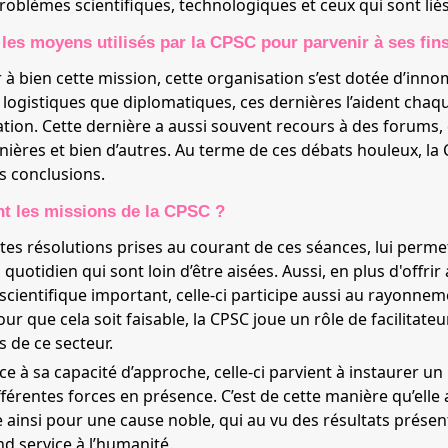
roblèmes scientifiques, technologiques et ceux qui sont liés 
les moyens utilisés par la CPSC pour parvenir à ses fin
à bien cette mission, cette organisation s’est dotée d’inno
 logistiques que diplomatiques, ces dernières l’aident chaqu
ation. Cette dernière a aussi souvent recours à des forums, 
nières et bien d’autres. Au terme de ces débats houleux, la
es conclusions.
nt les missions de la CPSC ?
ntes résolutions prises au courant de ces séances, lui perm
quotidien qui sont loin d’être aisées. Aussi, en plus d'offri
scientifique important, celle-ci participe aussi au rayonnem
ur que cela soit faisable, la CPSC joue un rôle de facilita
s de ce secteur.
ce à sa capacité d’approche, celle-ci parvient à instaurer un 
ifférentes forces en présence. C’est de cette manière qu’elle
tte ainsi pour une cause noble, qui au vu des résultats prés
nd service à l’humanité.