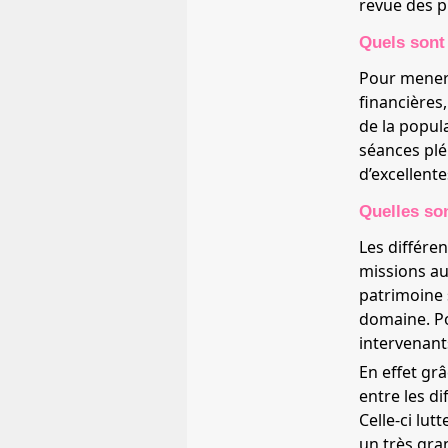
revue des p
Quels sont 
Pour mener 
financières,
de la popul
séances plé
d’excellent
Quelles so
Les différe
missions au 
patrimoine 
domaine. Po
intervenant
En effet grâ
entre les d
Celle-ci lu
un très gra